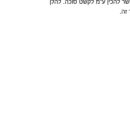
שר להכין ע"מ לקשט סוכה. להלן
זה.