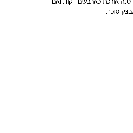
ע)! הדסנה אורכת כארבעים דקות ואם
בצק סוכר.