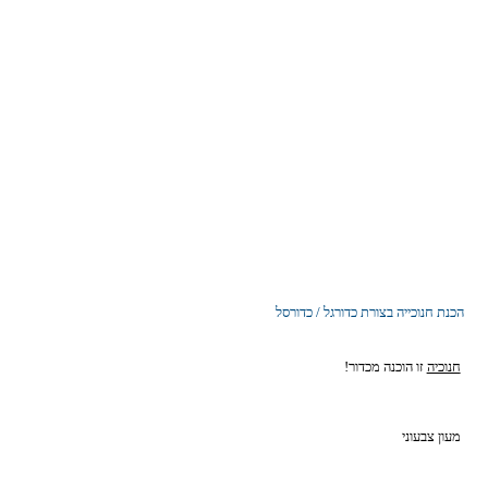
הכנת חנוכייה בצורת כדורגל / כדורסל
חנוכיה
זו הוכנה מכדור!
מעון צבעוני