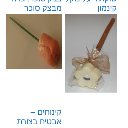
קינמון
מבצק סוכר
קינוחים –
אבטיח בצורת